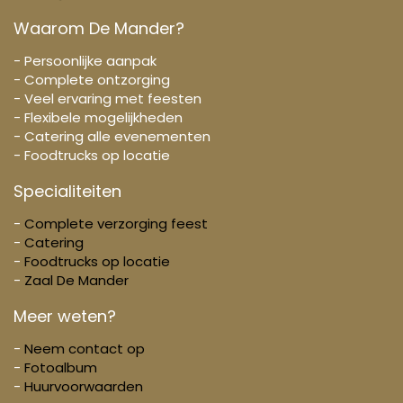
Waarom De Mander?
- Persoonlijke aanpak
- Complete ontzorging
- Veel ervaring met feesten
- Flexibele mogelijkheden
- Catering alle evenementen
- Foodtrucks op locatie
Specialiteiten
-
Complete verzorging feest
-
Catering
-
Foodtrucks op locatie
-
Zaal De Mander
Meer weten?
-
Neem contact op
-
Fotoalbum
-
Huurvoorwaarden